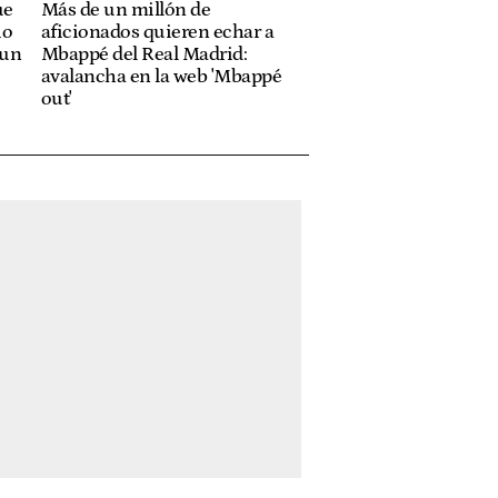
ue
Más de un millón de
io
aficionados quieren echar a
 un
Mbappé del Real Madrid:
avalancha en la web 'Mbappé
out'