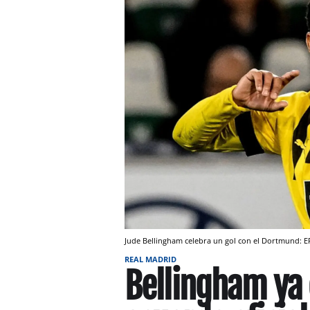
Jude Bellingham celebra un gol con el Dortmund: E
REAL MADRID
Bellingham ya 