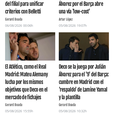
Álvarez por el Barça abre
del filial para unificar
una vía 'low-cost'
criterios con Belletti
Artur López
Gerard Boada
05/08/2026
19:07h
06/08/2026
00:06h
El Atlético, como el Real
Deco se la juega por Julián
Madrid: Mateu Alemany
Álvarez para el '9' del Barça:
lucha por los mismos
cumbre en Madrid con el
objetivos que Deco en el
'respaldo' de Lamine Yamal
mercado de fichajes
y la plantilla
Gerard Boada
Gerard Boada
05/08/2026
15:55h
05/08/2026
10:32h