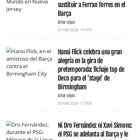
sustituir a Ferran Torres en el
Barça
Artur López
01/08/2026
19:47h
Hansi Flick celebra una gran
alegría en la gira de
pretemporada: fichaje top de
Deco para el 'stage' de
Birmingham
Artur López
01/08/2026
17:50h
Ni Dro Fernández ni Xavi Simons:
el PSG se adelanta al Barça y le