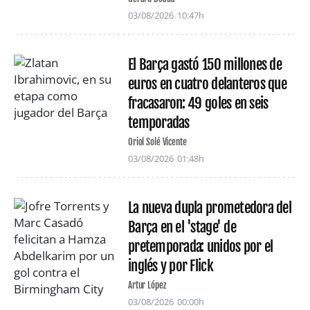
03/08/2026
10:47h
El Barça gastó 150 millones de
euros en cuatro delanteros que
fracasaron: 49 goles en seis
temporadas
Oriol Solé Vicente
03/08/2026
01:48h
La nueva dupla prometedora del
Barça en el 'stage' de
pretemporada: unidos por el
inglés y por Flick
Artur López
03/08/2026
00:00h