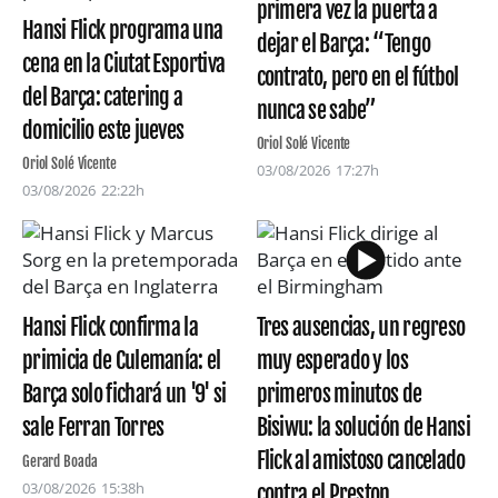
primera vez la puerta a
Hansi Flick programa una
dejar el Barça: “Tengo
cena en la Ciutat Esportiva
contrato, pero en el fútbol
del Barça: catering a
nunca se sabe”
domicilio este jueves
Oriol Solé Vicente
Oriol Solé Vicente
03/08/2026
17:27h
03/08/2026
22:22h
Hansi Flick confirma la
Tres ausencias, un regreso
primicia de Culemanía: el
muy esperado y los
Barça solo fichará un '9' si
primeros minutos de
sale Ferran Torres
Bisiwu: la solución de Hansi
Flick al amistoso cancelado
Gerard Boada
03/08/2026
15:38h
contra el Preston