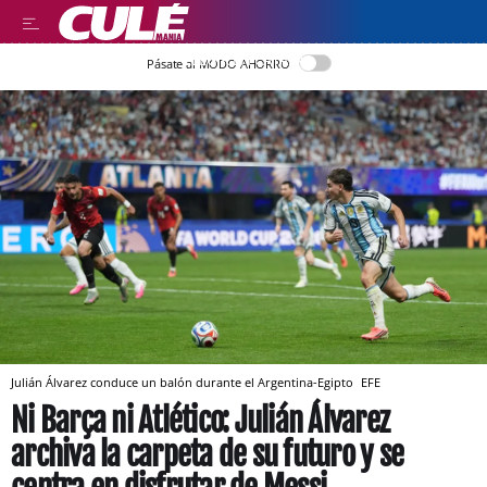
LLEGIR EN CATALÀ
Pásate al MODO AHORRO
Julián Álvarez conduce un balón durante el Argentina-Egipto
EFE
Ni Barça ni Atlético: Julián Álvarez
archiva la carpeta de su futuro y se