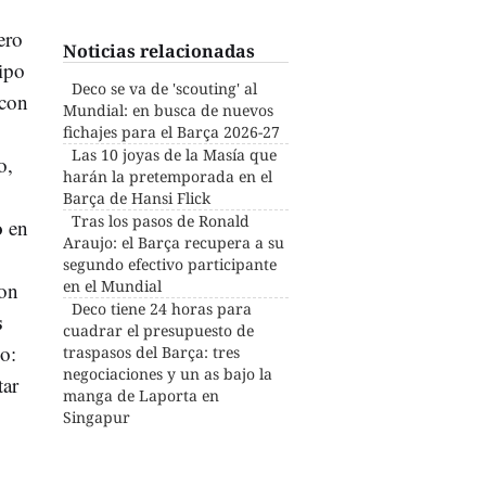
ero
Noticias relacionadas
uipo
Deco se va de 'scouting' al
 con
Mundial: en busca de nuevos
fichajes para el Barça 2026-27
Las 10 joyas de la Masía que
o,
harán la pretemporada en el
Barça de Hansi Flick
Tras los pasos de Ronald
o
en
Araujo: el Barça recupera a su
segundo efectivo participante
en el Mundial
ron
Deco tiene 24 horas para
s
cuadrar el presupuesto de
so:
traspasos del Barça: tres
negociaciones y un as bajo la
tar
manga de Laporta en
Singapur