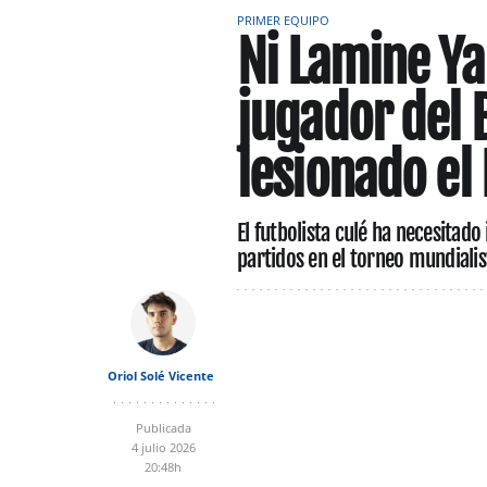
PRIMER EQUIPO
Ni Lamine Ya
jugador del 
lesionado el
El futbolista culé ha necesitad
partidos en el torneo mundialis
Oriol Solé Vicente
Publicada
4 julio 2026
20:48h