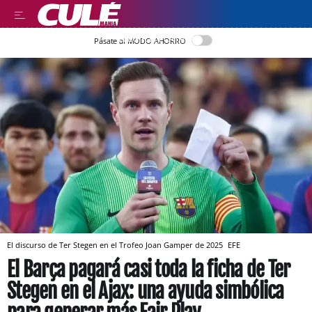
LLEGIR EN CATALÀ
Pásate al MODO AHORRO
El discurso de Ter Stegen en el Trofeo Joan Gamper de 2025
EFE
El Barça pagará casi toda la ficha de Ter
Stegen en el Ajax: una ayuda simbólica