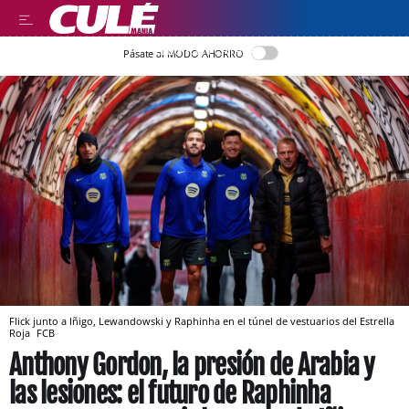
LLEGIR EN CATALÀ
Pásate al MODO AHORRO
Flick junto a Iñigo, Lewandowski y Raphinha en el túnel de vestuarios del Estrella
Roja
FCB
Anthony Gordon, la presión de Arabia y
las lesiones: el futuro de Raphinha