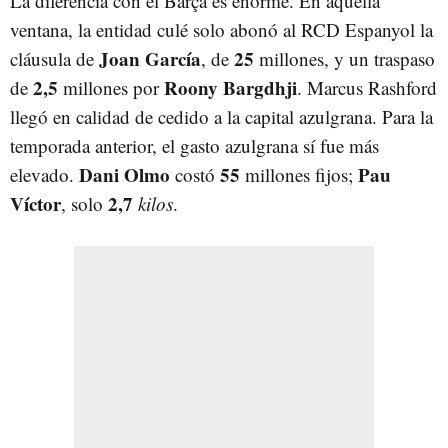
La diferencia con el Barça es enorme. En aquella
ventana, la entidad culé solo abonó al RCD Espanyol la
Joan García
25
cláusula de
, de
millones, y un traspaso
2,5
Roony Bargdhji
de
millones por
. Marcus Rashford
llegó en calidad de cedido a la capital azulgrana. Para la
temporada anterior, el gasto azulgrana sí fue más
Dani Olmo
55
Pau
elevado.
costó
millones fijos;
Víctor
2,7
, solo
kilos
.