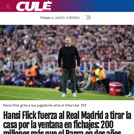
LLEGIR EN CATALÀ
Pásate al MODO AHORRO
Hansi Flick grita a sus jugadores ante el Villarreal
EFE
Hansi Flick fuerza al Real Madrid a tirar la
casa por la ventana en fichajes: 200