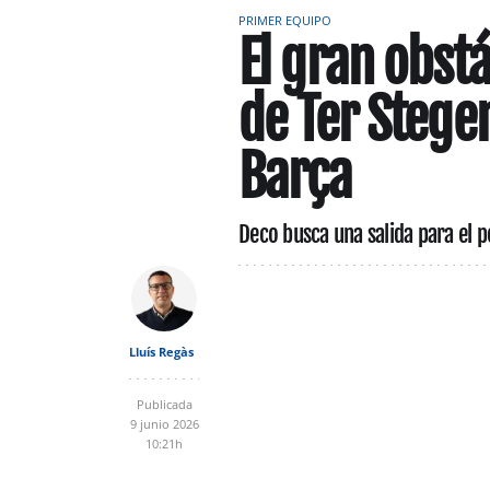
PRIMER EQUIPO
El gran obstá
de Ter Stegen
Barça
Deco busca una salida para el p
Lluís Regàs
Publicada
9 junio 2026
10:21h