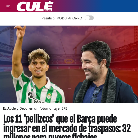
LLEGIR EN CATALÀ
Pásate al MODO AHORRO
Ez Abde y Deco, en un fotomontaje
EFE
Los 11 'pellizcos' que el Barça puede
ingresar en el mercado de traspasos: 32