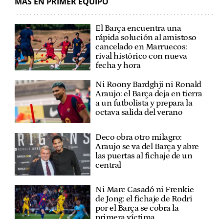
MÁS EN PRIMER EQUIPO
El Barça encuentra una
rápida solución al amistoso
cancelado en Marruecos:
rival histórico con nueva
fecha y hora
Ni Roony Bardghji ni Ronald
Araujo: el Barça deja en tierra
a un futbolista y prepara la
octava salida del verano
Deco obra otro milagro:
Araujo se va del Barça y abre
las puertas al fichaje de un
central
Ni Marc Casadó ni Frenkie
de Jong: el fichaje de Rodri
por el Barça se cobra la
primera víctima