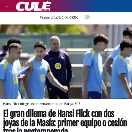
LLEGIR EN CATALÀ
Pásate al MODO AHORRO
Hansi Flick dirige un entrenamiento del Barça
EFE
El gran dilema de Hansi Flick con dos
joyas de la Masía: primer equipo o cesión