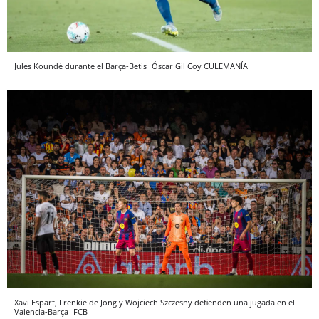
Jules Koundé durante el Barça-Betis
Óscar Gil Coy
CULEMANÍA
Xavi Espart, Frenkie de Jong y Wojciech Szczesny defienden una jugada en el
Valencia-Barça
FCB