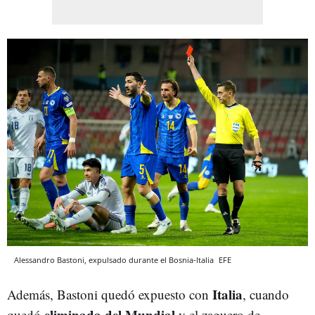
Alessandro Bastoni, expulsado durante el Bosnia-Italia
EFE
Italia
Además, Bastoni quedó expuesto con
, cuando
eliminada del Mundial
quedó
y el zaguero de