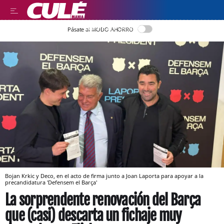
LLEGIR EN CATALÀ
Pásate al MODO AHORRO
Bojan Krkic y Deco, en el acto de firma junto a Joan Laporta para apoyar a la
precandidatura 'Defensem el Barça'
La sorprendente renovación del Barça
que (casi) descarta un fichaje muy