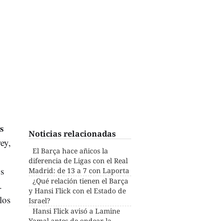
s
Noticias relacionadas
ey,
El Barça hace añicos la
diferencia de Ligas con el Real
os
Madrid: de 13 a 7 con Laporta
¿Qué relación tienen el Barça
.
y Hansi Flick con el Estado de
los
Israel?
Hansi Flick avisó a Lamine
Yamal antes de ondear la