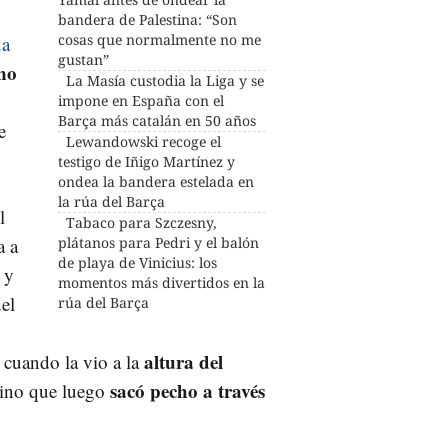
bandera de Palestina: “Son
cosas que normalmente no me
úa
gustan”
no
La Masía custodia la Liga y se
impone en España con el
Barça más catalán en 50 años
e
Lewandowski recoge el
testigo de Iñigo Martínez y
ondea la bandera estelada en
la rúa del Barça
l
Tabaco para Szczesny,
a a
plátanos para Pedri y el balón
de playa de Vinicius: los
 y
momentos más divertidos en la
del
rúa del Barça
altura del
cuando la vio a la
sacó pecho a través
 sino que luego