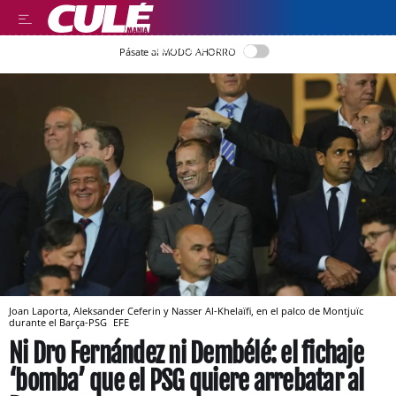
LLEGIR EN CATALÀ
Pásate al MODO AHORRO
Joan Laporta, Aleksander Ceferin y Nasser Al-Khelaïfi, en el palco de Montjuïc
durante el Barça-PSG
EFE
Ni Dro Fernández ni Dembélé: el fichaje
‘bomba’ que el PSG quiere arrebatar al