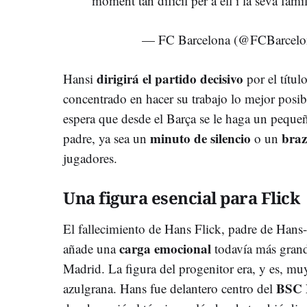
moment tan difícil per a ell i la seva famí
— FC Barcelona (@FCBarcelo
dirigirá el partido decisivo
Hansi
por el títul
concentrado en hacer su trabajo lo mejor posible
espera que desde el Barça se le haga un pequ
minuto de silencio
braz
padre, ya sea un
o un
jugadores.
Una figura esencial para Flick
El fallecimiento de Hans Flick, padre de Hans-
carga emocional
añade una
todavía más grand
Madrid. La figura del progenitor era, y es, muy
BSC 
azulgrana. Hans fue delantero centro del