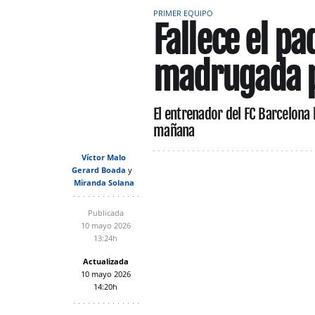
PRIMER EQUIPO
Fallece el pa
madrugada pr
El entrenador del FC Barcelona h
mañana
Víctor Malo
Gerard Boada
Miranda Solana
Publicada
10 mayo 2026
13:24h
Actualizada
10 mayo 2026
14:20h