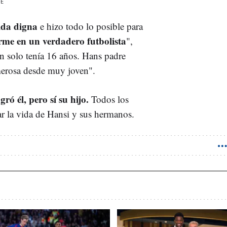
FE
ida digna
e hizo todo lo posible para
rme en un verdadero futbolista
",
n solo tenía 16 años. Hans padre
merosa desde muy joven".
ró él, pero sí su hijo.
Todos los
ar la vida de Hansi y sus hermanos.