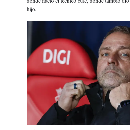
donde nació el técnico culé, donde tambió dio 
hijo.