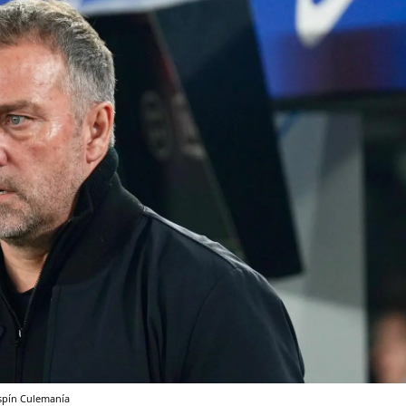
spín
Culemanía