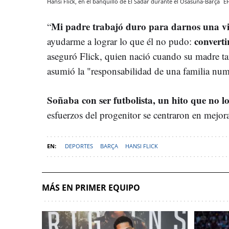
Hansi Flick, en el banquillo de El Sadar durante el Osasuna-Barça
E
Mi padre trabajó duro para darnos una v
“
converti
ayudarme a lograr lo que él no pudo:
aseguró Flick, quien nació cuando su madre ta
asumió la "responsabilidad de una familia nu
Soñaba con ser futbolista, un hito que no log
esfuerzos del progenitor se centraron en mejor
DEPORTES
BARÇA
HANSI FLICK
MÁS EN PRIMER EQUIPO