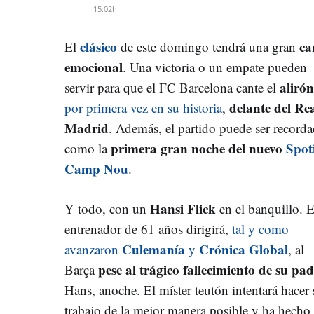
15:02h
clásico
ca
El
de este domingo tendrá una gran
emocional
. Una victoria o un empate pueden
alirón
servir para que el FC Barcelona cante el
delante del Re
por primera vez en su historia
,
Madrid
. Además, el partido puede ser record
primera gran noche del nuevo
Spot
como la
Camp Nou
.
Hansi Flick
Y todo, con un
en el banquillo. E
entrenador de 61 años dirigirá,
tal y como
Culemanía
Crónica Global
avanzaron
y
, al
pese al trágico fallecimiento de su pa
Barça
Hans, anoche. El míster teutón intentará hacer 
trabajo de la mejor manera posible y ha hecho