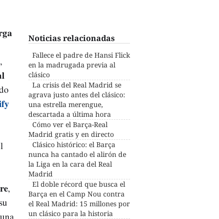
rga
Noticias relacionadas
Fallece el padre de Hansi Flick
,
en la madrugada previa al
al
clásico
La crisis del Real Madrid se
ado
agrava justo antes del clásico:
ify
una estrella merengue,
descartada a última hora
Cómo ver el Barça-Real
Madrid gratis y en directo
l
Clásico histórico: el Barça
nunca ha cantado el alirón de
la Liga en la cara del Real
Madrid
El doble récord que busca el
dre
,
Barça en el Camp Nou contra
su
el Real Madrid: 15 millones por
un clásico para la historia
 una