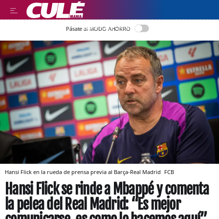
LLEGIR EN CATALÀ
Pásate al MODO AHORRO
Hansi Flick en la rueda de prensa previa al Barça-Real Madrid
FCB
Hansi Flick se rinde a Mbappé y comenta
la pelea del Real Madrid: “Es mejor