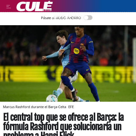
LLEGIR EN CATALÀ
Pásate al MODO AHORRO
Marcus Rashford durante el Barça-Celta
EFE
El central top que se ofrece al Barça: la
fórmula Rashford que solucionaría un