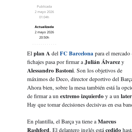
Publicada
2 mayo 2026
01:04h
Actualizada
2 mayo 2026
20:50h
plan A
FC Barcelona
El
del
para el mercado
Julián Álvarez
fichajes pasa por firmar a
y
Alessandro Bastoni
. Son los objetivos de
máximos de Deco, director deportivo del Barç
Ahora bien, sobre la mesa también está la opc
extremo izquierdo
later
de firmar a un
y a un
Hay que tomar decisiones decisivas en esa ban
Marcus
En plantilla, el Barça ya tiene a
Rashford
cedido
. El delantero inglés está
hast