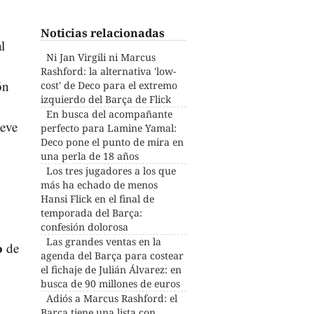
Noticias relacionadas
l
Ni Jan Virgili ni Marcus
Rashford: la alternativa 'low-
ón
cost' de Deco para el extremo
izquierdo del Barça de Flick
En busca del acompañante
ueve
perfecto para Lamine Yamal:
Deco pone el punto de mira en
una perla de 18 años
Los tres jugadores a los que
más ha echado de menos
Hansi Flick en el final de
temporada del Barça:
confesión dolorosa
Las grandes ventas en la
o
de
agenda del Barça para costear
el fichaje de Julián Álvarez: en
busca de 90 millones de euros
Adiós a Marcus Rashford: el
Barça tiene una lista con