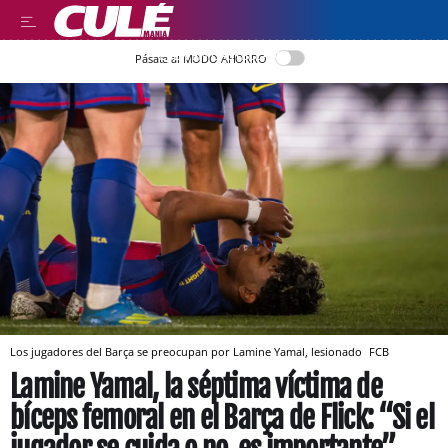
LEER EN CASTELLANO
Pásate al MODO AHORRO
Los jugadores del Barça se preocupan por Lamine Yamal, lesionado
FCB
Lamine Yamal, la séptima víctima de
bíceps femoral en el Barça de Flick: “Si el