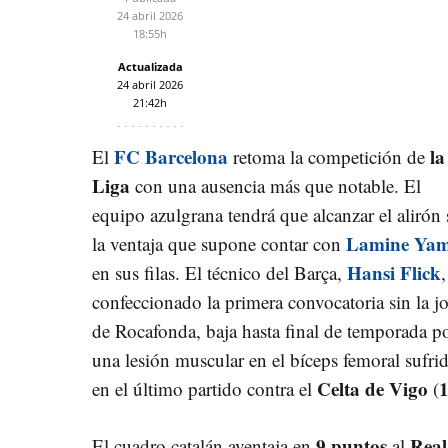
24 abril 2026
18:55h
Actualizada
24 abril 2026
21:42h
FC Barcelona
la
El
retoma la competición de
Liga
con una ausencia más que notable. El
equipo azulgrana tendrá que alcanzar el alirón 
Lamine Yam
la ventaja que supone contar con
Hansi Flick
en sus filas. El técnico del Barça,
,
confeccionado la primera convocatoria sin la j
de Rocafonda, baja hasta final de temporada p
una lesión muscular en el bíceps femoral sufri
C
elta de Vigo
1
en el último partido contra el
(
9 puntos
Real
El cuadro catalán aventaja en
al