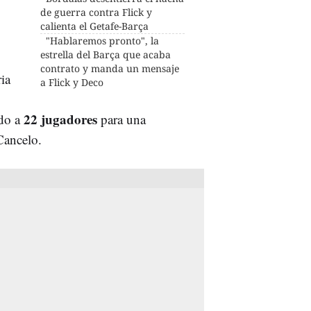
de guerra contra Flick y
calienta el Getafe-Barça
"Hablaremos pronto", la
estrella del Barça que acaba
contrato y manda un mensaje
ia
a Flick y Deco
22 jugadores
ado a
para una
Cancelo.