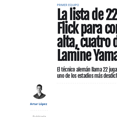
PRIMER EQUIPO
La lista de 
Flick para co
alta, cuatro d
Lamine Yama
El técnico alemán llama 22 juga
uno de los estadios más desdic
Artur López
Publicada