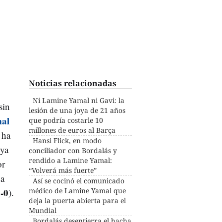
Noticias relacionadas
Ni Lamine Yamal ni Gavi: la
sin
lesión de una joya de 21 años
al
que podría costarle 10
millones de euros al Barça
 ha
Hansi Flick, en modo
oya
conciliador con Bordalás y
rendido a Lamine Yamal:
or
“Volverá más fuerte”
da
Así se cocinó el comunicado
-0
médico de Lamine Yamal que
).
deja la puerta abierta para el
Mundial
Bordalás desentierra el hacha