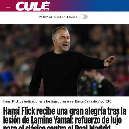
LEER EN CASTELLANO
Pásate al MODO AHORRO
Hansi Flick da indicaciones a los jugadores en el Barça-Celta de Vigo
EFE
Hansi Flick recibe una gran alegría tras la
lesión de Lamine Yamal: refuerzo de lujo