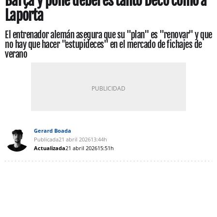
Barça y pone deberes tanto Deco como a
Laporta
El entrenador alemán asegura que su "plan" es "renovar" y que
no hay que hacer "estupideces" en el mercado de fichajes de
verano
Gerard Boada
Publicada
21 abril 2026
13:44h
Actualizada
21 abril 2026
15:51h