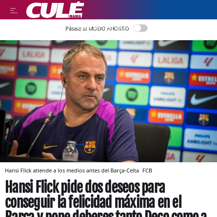
LEER EN CASTELLANO
Pásate al MODO AHORRO
Hansi Flick atiende a los medios antes del Barça-Celta
FCB
Hansi Flick pide dos deseos para
conseguir la felicidad máxima en el