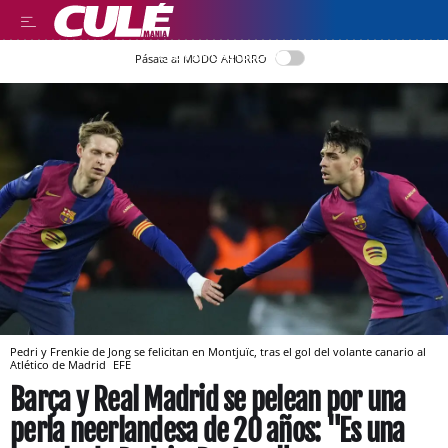
LEER EN CASTELLANO
Pásate al MODO AHORRO
Pedri y Frenkie de Jong se felicitan en Montjuïc, tras el gol del volante canario al
Atlético de Madrid
EFE
Barça y Real Madrid se pelean por una
perla neerlandesa de 20 años: "Es una