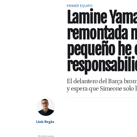
PRIMER EQUIPO
Lamine Yamal
remontada n
pequeño he 
responsabili
El delantero del Barça brom
y espera que Simeone solo 
Lluís Regàs
Publicada