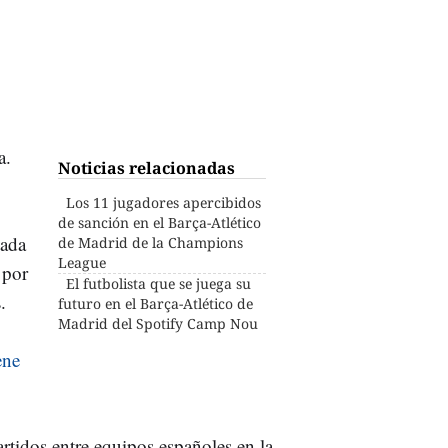
a.
Noticias relacionadas
Los 11 jugadores apercibidos
de sanción en el Barça-Atlético
tada
de Madrid de la Champions
League
 por
El futbolista que se juega su
.
futuro en el Barça-Atlético de
Madrid del Spotify Camp Nou
ene
artidos entre equipos españoles en la