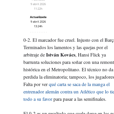
9 abril 2026
11:22h
Actualizada
9 abril 2026
13:24h
0-2. El marcador fue cruel. Injusto con el Barç
Terminados los lamentos y las quejas por el
István Kovács
arbitraje de
, Hansi Flick ya
barrunta soluciones para soñar con una remon
histórica en el Metropolitano. El técnico no da
perdida la eliminatoria; tampoco, los jugadores
Falta por ver
qué carta se saca de la manga el
entrenador alemán contra un Atlético que lo ti
todo a su favor
para pasar a las semifinales.
El 0-2 es un resultado que suele darse en los p