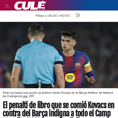
LEER EN CASTELLANO
Pásate al MODO AHORRO
Pedri protesta una acción al árbitro István Kovács en el Barça-Atlético de Madrid
de Champions.jpg
EFE
El penalti de libro que se comió Kovacs en
contra del Barça indigna a todo el Camp