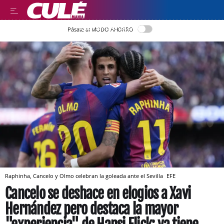
LEER EN CASTELLANO
Pásate al MODO AHORRO
Raphinha, Cancelo y Olmo celebran la goleada ante el Sevilla
EFE
Cancelo se deshace en elogios a Xavi
Hernández pero destaca la mayor