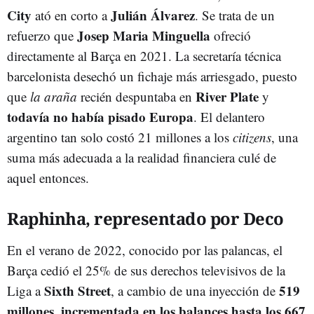
City
Julián Álvarez
ató en corto a
. Se trata de un
Josep Maria Minguella
refuerzo que
ofreció
directamente al Barça en 2021. La secretaría técnica
barcelonista desechó un fichaje más arriesgado, puesto
River Plate
que
la
araña
recién despuntaba en
y
todavía no había pisado Europa
. El delantero
argentino tan solo costó 21 millones a los
citizens
, una
suma más adecuada a la realidad financiera culé de
aquel entonces.
Raphinha, representado por Deco
En el verano de 2022, conocido por las palancas, el
Barça cedió el 25% de sus derechos televisivos de la
Sixth
Street
519
Liga a
, a cambio de una inyección de
millones, incrementada en los balances hasta los 667