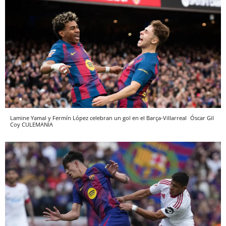
Lamine Yamal y Fermín López celebran un gol en el Barça-Villarreal
Óscar Gil
Coy
CULEMANIA