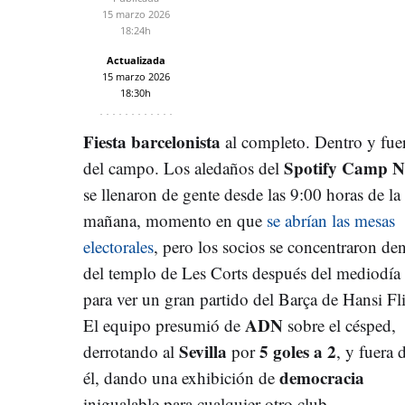
15 marzo 2026
18:24h
Actualizada
15 marzo 2026
18:30h
Fiesta barcelonista
al completo. Dentro y fue
Spotify Camp 
del campo. Los aledaños del
se llenaron de gente desde las 9:00 horas de la
mañana, momento en que
se abrían las mesas
electorales
, pero los socios se concentraron de
del templo de Les Corts después del mediodía
para ver un gran partido del Barça de Hansi Fl
ADN
El equipo presumió de
sobre el césped,
Sevilla
5 goles a 2
derrotando al
por
, y fuera 
democracia
él, dando una exhibición de
inigualable para cualquier otro club.