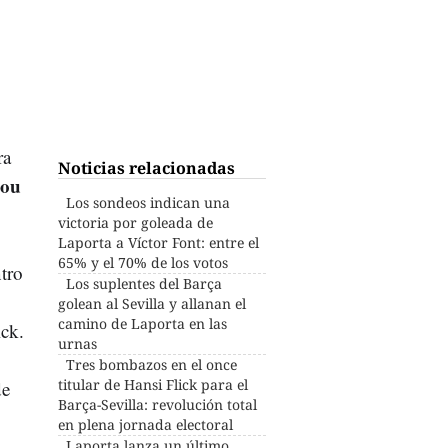
ra
Noticias relacionadas
Nou
Los sondeos indican una
victoria por goleada de
Laporta a Víctor Font: entre el
65% y el 70% de los votos
ntro
Los suplentes del Barça
golean al Sevilla y allanan el
camino de Laporta en las
ick.
urnas
Tres bombazos en el once
titular de Hansi Flick para el
de
Barça-Sevilla: revolución total
en plena jornada electoral
Laporta lanza un último