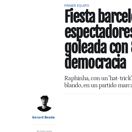
PRIMER EQUIPO
Fiesta barce
espectadores
goleada con 8
democracia
Raphinha, con un 'hat-trick
blando, en un partido marca
Gerard Boada
Publicada