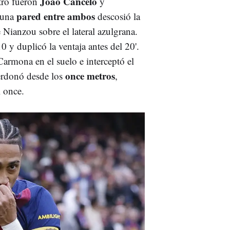
Joao Cancelo
tro fueron
y
pared entre ambos
 una
descosió la
 Nianzou sobre el lateral azulgrana.
0 y duplicó la ventaja antes del 20'.
rmona en el suelo e interceptó el
once metros
erdonó desde los
,
 once.