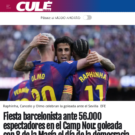
LEER EN CASTELLANO
Pásate al MODO AHORRO
Raphinha, Cancelo y Olmo celebran la goleada ante el Sevilla
EFE
Fiesta barcelonista ante 56.000
espectadores en el Camp Nou: goleada