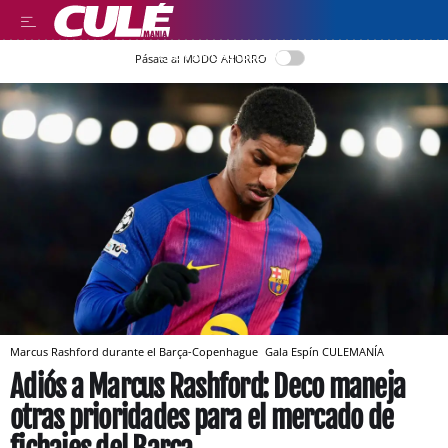
LEER EN CASTELLANO
Pásate al MODO AHORRO
Marcus Rashford durante el Barça-Copenhague
Gala Espín
CULEMANÍA
Adiós a Marcus Rashford: Deco maneja
otras prioridades para el mercado de