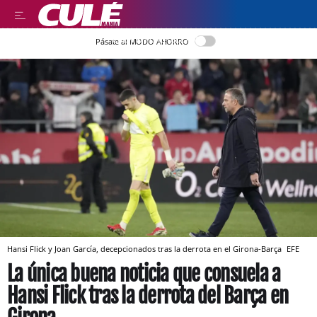
LEER EN CASTELLANO
Pásate al MODO AHORRO
Hansi Flick y Joan García, decepcionados tras la derrota en el Girona-Barça
EFE
La única buena noticia que consuela a
Hansi Flick tras la derrota del Barça en