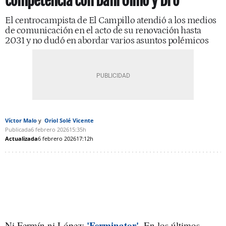
competencia con Dani Olmo y Dro
El centrocampista de El Campillo atendió a los medios
de comunicación en el acto de su renovación hasta
2031 y no dudó en abordar varios asuntos polémicos
Víctor Malo
Oriol Solé Vicente
Publicada
6 febrero 2026
15:35h
Actualizada
6 febrero 2026
17:12h
'Ferminator'
Ni Fermín ni López;
. En los últimos