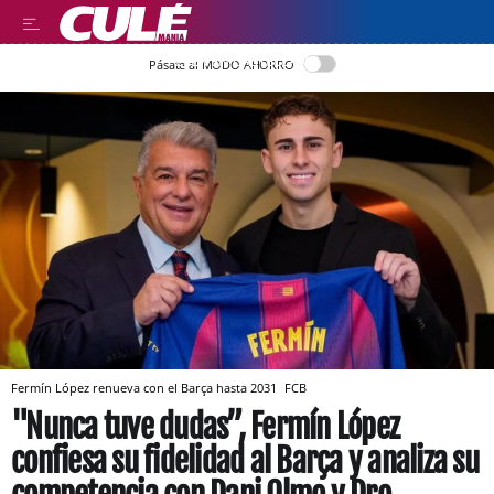
LEER EN CASTELLANO
Pásate al MODO AHORRO
Fermín López renueva con el Barça hasta 2031
FCB
"Nunca tuve dudas”, Fermín López
confiesa su fidelidad al Barça y analiza su