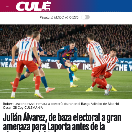
LEER EN CASTELLANO
Pásate al MODO AHORRO
Robert Lewandowski remata a portería durante el Barça-Atlético de Madrid
Òscar Gil Coy
CULEMANIA
Julián Álvarez, de baza electoral a gran
amenaza para Laporta antes de la