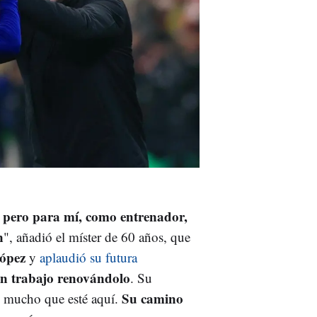
, pero para mí, como entrenador,
n
", añadió el míster de 60 años, que
ópez
y
aplaudió su futura
n trabajo renovándolo
. Su
Su camino
o mucho que esté aquí.