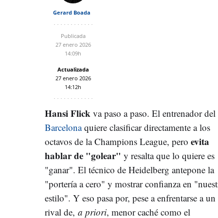
Gerard Boada
Publicada
27 enero 2026
14:09h
Actualizada
27 enero 2026
14:12h
Hansi Flick
va paso a paso. El entrenador del
Barcelona
quiere clasificar directamente a los
evita
octavos de la Champions League, pero
hablar de "golear"
y resalta que lo quiere es
"ganar". El técnico de Heidelberg antepone la
"portería a cero" y mostrar confianza en "nuest
estilo". Y eso pasa por, pese a enfrentarse a un
rival de,
a priori
, menor caché como el