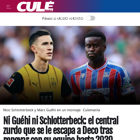
LEER EN CASTELLANO
Pásate al MODO AHORRO
Nico Schlotterbeck y Marc Guéhi en un montaje
Culemanía
Ni Guéhi ni Schlotterbeck: el central
zurdo que se le escapa a Deco tras