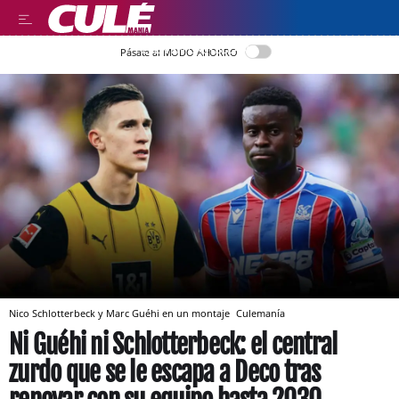
LEER EN CASTELLANO
Pásate al MODO AHORRO
Nico Schlotterbeck y Marc Guéhi en un montaje
Culemanía
Ni Guéhi ni Schlotterbeck: el central
zurdo que se le escapa a Deco tras