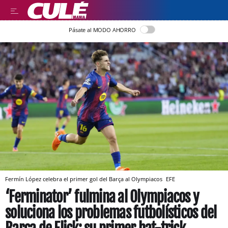
Pásate al MODO AHORRO
Fermín López celebra el primer gol del Barça al Olympiacos
EFE
‘Ferminator’ fulmina al Olympiacos y
soluciona los problemas futbolísticos del