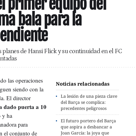
el primer equipo del
ima bala para la
pendiente
s planes de Hansi Flick y su continuidad en el FC
ontadas
ido las operaciones
Noticias relacionadas
iguen siendo con la
La lesión de una pieza clave
. El director
del Barça se complica:
a dado puerta a 10
precedentes peligrosos
o
y ha
El futuro portero del Barça
anadora para
que aspira a desbancar a
n el conjunto de
Joan García: la joya que