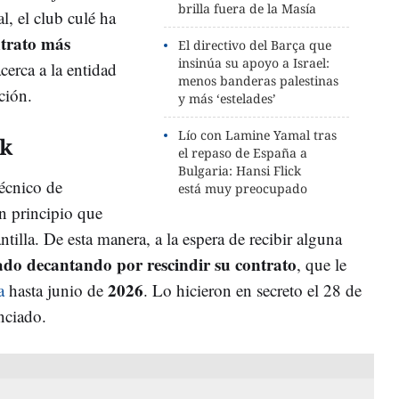
brilla fuera de la Masía
al, el club culé ha
ntrato más
El directivo del Barça que
insinúa su apoyo a Israel:
acerca a la entidad
menos banderas palestinas
ción.
y más ‘estelades’
Lío con Lamine Yamal tras
ck
el repaso de España a
Bulgaria: Hansi Flick
técnico de
está muy preocupado
n principio que
tilla. De esta manera, a la espera de recibir alguna
ado decantando por rescindir su contrato
, que le
2026
a
hasta junio de
. Lo hicieron en secreto el 28 de
nciado.