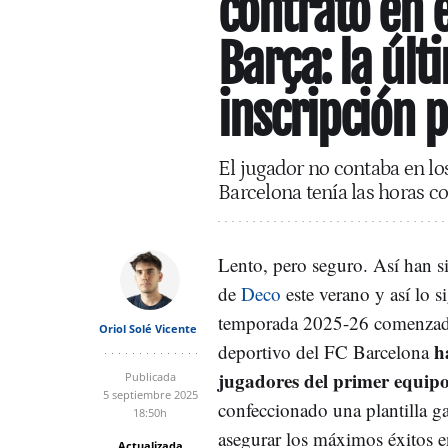
contrato en 
Barça: la últ
inscripción 
El jugador no contaba en lo
Barcelona tenía las horas c
Lento, pero seguro. Así han s
de
Deco
este verano y así lo s
temporada 2025-26 comenzada
Oriol Solé Vicente
h
deportivo del FC Barcelona
jugadores del primer equip
Publicada
5 septiembre 2025
confeccionado una plantilla g
18:50h
asegurar los máximos éxitos e
Actualizada