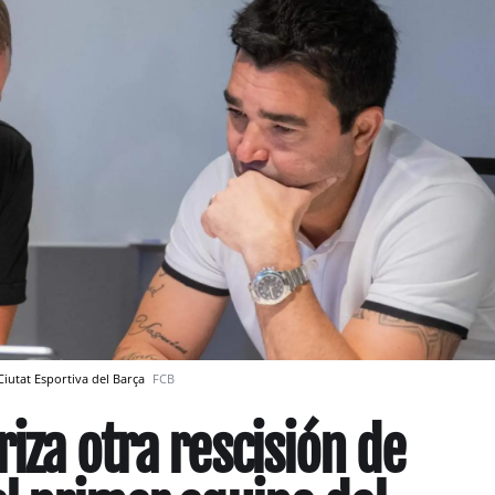
Ciutat Esportiva del Barça
FCB
iza otra rescisión de