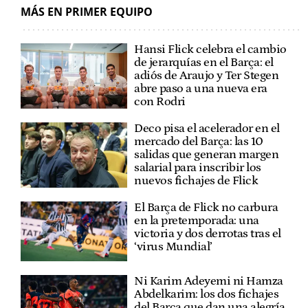
MÁS EN PRIMER EQUIPO
Hansi Flick celebra el cambio
de jerarquías en el Barça: el
adiós de Araujo y Ter Stegen
abre paso a una nueva era
con Rodri
Deco pisa el acelerador en el
mercado del Barça: las 10
salidas que generan margen
salarial para inscribir los
nuevos fichajes de Flick
El Barça de Flick no carbura
en la pretemporada: una
victoria y dos derrotas tras el
‘virus Mundial’
Ni Karim Adeyemi ni Hamza
Abdelkarim: los dos fichajes
del Barça que dan una alegría