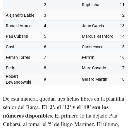
2
Raphinha
11
Alejandro Balde
3
12
Ronald Araujo
4
Joan García
13
Pau Cubarsí
5
Marcus Rashford
14
Gavi
6
Christensen
15
Ferran Torres
7
Fermín
16
Pedri
8
Marc Casadó
17
Robert
9
Gerard Martín
18
Lewandowski
De esta manera, quedan tres fichas libres en la plantilla
El '2', el '12' y el '19' son los
sénior del Barça.
números disponibles
. El primero lo ha dejado Pau
Cubarsí, al tomar el '5' de Iñigo Martínez. El último,