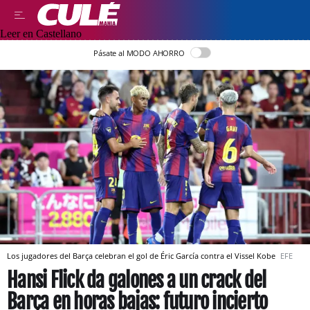
Leer en Castellano
Pásate al MODO AHORRO
Los jugadores del Barça celebran el gol de Éric García contra el Vissel Kobe
EFE
Hansi Flick da galones a un crack del
Barça en horas bajas: futuro incierto