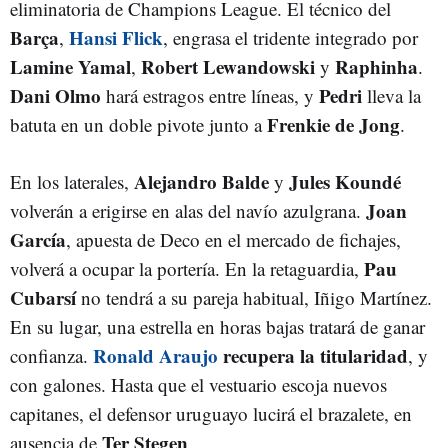
eliminatoria de Champions League. El técnico del
Barça
Hansi Flick
,
, engrasa el tridente integrado por
Lamine Yamal
Robert Lewandowski
Raphinha
,
y
.
Dani Olmo
Pedri
hará estragos entre líneas, y
lleva la
Frenkie de Jong
batuta en un doble pivote junto a
.
Alejandro Balde
Jules Koundé
En los laterales,
y
Joan
volverán a erigirse en alas del navío azulgrana.
García
, apuesta de Deco en el mercado de fichajes,
Pau
volverá a ocupar la portería. En la retaguardia,
Cubarsí
no tendrá a su pareja habitual, Iñigo Martínez.
En su lugar, una estrella en horas bajas tratará de ganar
Ronald Araujo
recupera la titularidad
confianza.
, y
con galones. Hasta que el vestuario escoja nuevos
capitanes, el defensor uruguayo lucirá el brazalete, en
Ter Stegen
ausencia de
.