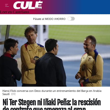
Leer en Castellano
Pásate al MODO AHORRO
Hansi Flick conversa con Deco durante un entrenamiento del Barça en Arabia
Saudí
EFE
Ni Ter Stegen ni Iñaki Peña: la rescisión