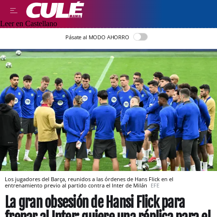
Leer en Castellano
Pásate al MODO AHORRO
Los jugadores del Barça, reunidos a las órdenes de Hans Flick en el
entrenamiento previo al partido contra el Inter de Milán
EFE
La gran obsesión de Hansi Flick para