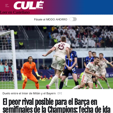
Leer en Castellano
Pásate al MODO AHORRO
Duelo entre el Inter de Milán y el Bayern
EFE
El peor rival posible para el Barça en
semifinales de la Champions: fecha de ida