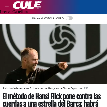
Leer en Castellano
Pásate al MODO AHORRO
Flick da órdenes a los futbolistas del Barça en la Ciutat Esportiva
EFE
El método de Hansi Flick pone contra las
cuerdas a una estrella del Barça: habrá