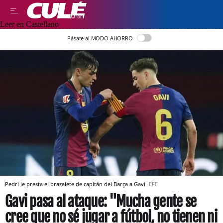
Leer en Castellano
Pásate al MODO AHORRO
Pedri le presta el brazalete de capitán del Barça a Gavi
EFE
Gavi pasa al ataque: "Mucha gente se
cree que no sé jugar a fútbol, no tienen ni